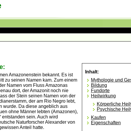
e
e:
Inhalt:
men Amazonenstein bekannt. Es ist
nitt zu seinen Namen kam. Zum einem
Mythologie und Ge
h der Namen vom Fluss Amazonas
Bildung
enau dort, der Amazonit noch nie
Fundorte
 dass der Stein seinen Namen von der
Heilwirkung
Indianerstamm, der am Rio Negro lebt,
Körperliche Hei
en wurde. Da diese angeblich aus
Psychische Heil
auen ohne Männer lebten (Amazonen),
 entstanden sein. Auch wird
Kaufen
eutsche Naturforscher Alexander von
Eigenschaften
wissen Anteil hatte.