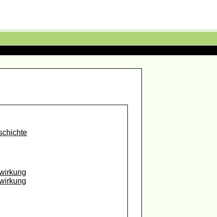
schichte
lwirkung
wirkung