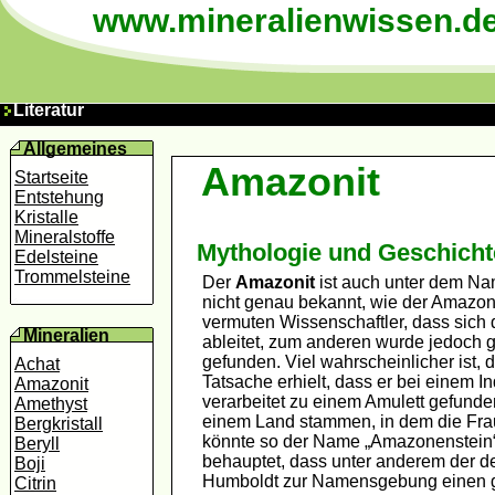
www.mineralienwissen.d
Literatur
Allgemeines
Amazonit
Startseite
Entstehung
Kristalle
Mineralstoffe
Mythologie und Geschicht
Edelsteine
Trommelsteine
Der
Amazonit
ist auch unter dem Na
nicht genau bekannt, wie der Amazo
vermuten Wissenschaftler, dass sic
Mineralien
ableitet, zum anderen wurde jedoch g
gefunden. Viel wahrscheinlicher ist,
Achat
Tatsache erhielt, dass er bei einem 
Amazonit
verarbeitet zu einem Amulett gefund
Amethyst
einem Land stammen, in dem die Fr
Bergkristall
könnte so der Name „Amazonenstein“
Beryll
behauptet, dass unter anderem der d
Boji
Humboldt zur Namensgebung einen ge
Citrin