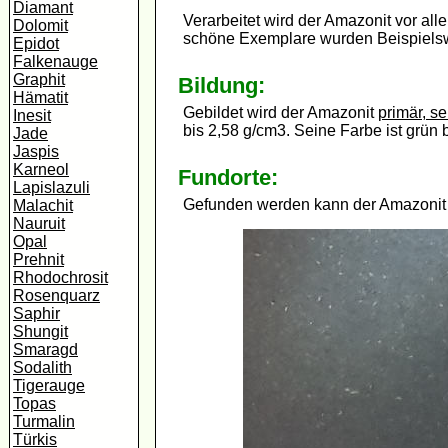
Diamant
Verarbeitet wird der Amazonit vor a
Dolomit
schöne Exemplare wurden Beispielsw
Epidot
Falkenauge
Graphit
Bildung:
Hämatit
Gebildet wird der Amazonit
primär, s
Inesit
bis 2,58 g/cm3. Seine Farbe ist grün
Jade
Jaspis
Karneol
Fundorte:
Lapislazuli
Gefunden werden kann der Amazonit 
Malachit
Nauruit
Opal
Prehnit
Rhodochrosit
Rosenquarz
Saphir
Shungit
Smaragd
Sodalith
Tigerauge
Topas
Turmalin
Türkis